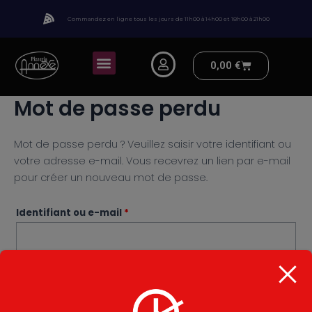
Aller
Obligatoire
Commandez en ligne tous les jours de 11h00 à 14h00 et 18h00 à 21h00
au
contenu
Menu
Panier
0,00
€
Mot de passe perdu
Mot de passe perdu ? Veuillez saisir votre identifiant ou
votre adresse e-mail. Vous recevrez un lien par e-mail
pour créer un nouveau mot de passe.
Identifiant ou e-mail
*
Réinitialisation du mot de passe