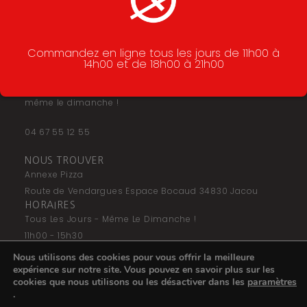
Commandez en ligne tous les jours de 11h00 à
14h00 et de 18h00 à 21h00
Pizzas – tacos – burgers et snacking en livraison à
Jacou – Clapiers – Le Crès – Teyran et Castelnau Le Lez
même le dimanche !
04 67 55 12 55
NOUS TROUVER
Annexe Pizza
Route de Vendargues Espace Bocaud 34830 Jacou
HORAIRES
Tous Les Jours - Même Le Dimanche !
11h00 - 15h30
17H30 - 22H30
Nous utilisons des cookies pour vous offrir la meilleure
NOUS SUIVRE
expérience sur notre site. Vous pouvez en savoir plus sur les
F
I
cookies que nous utilisons ou les désactiver dans les
paramètres
a
n
.