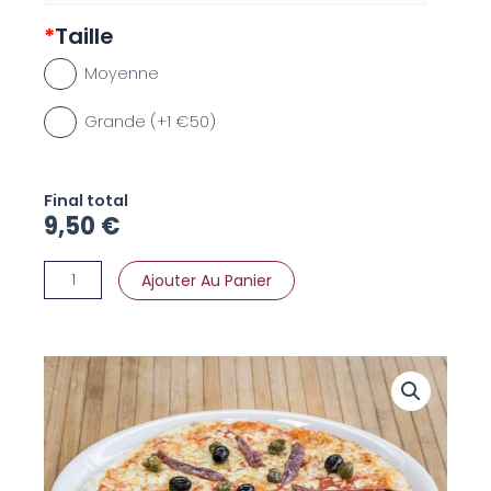
Câpres
*
Taille
Moyenne
Grande (+1 €50)
Final total
9,50
€
Ajouter Au Panier