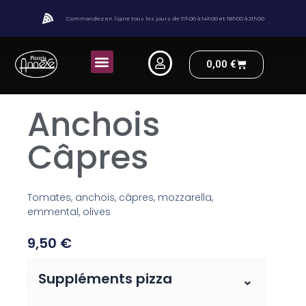
Aller
Commandez en ligne tous les jours de 11h00 à 14h00 et 18h00 à 21h00
au
contenu
Menu
Panier
0,00
€
Anchois
Câpres
Tomates, anchois, câpres, mozzarella,
emmental, olives
9,50
€
quantité
Suppléments pizza
de
Anchois