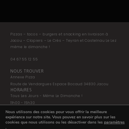
Pizzas – tacos – burgers et snacking en livraison à
Jacou – Clapiers – Le Crès – Teyran et Castelnau Le Lez
même le dimanche !
04 67 55 12 55
NOUS TROUVER
Annexe Pizza
Route de Vendargues Espace Bocaud 34830 Jacou
HORAIRES
Tous Les Jours - Même Le Dimanche !
11h00 - 15h30
17H30 - 22H30
Nous utilisons des cookies pour vous offrir la meilleure
NOUS SUIVRE
expérience sur notre site. Vous pouvez en savoir plus sur les
F
I
cookies que nous utilisons ou les désactiver dans les
paramètres
a
n
.