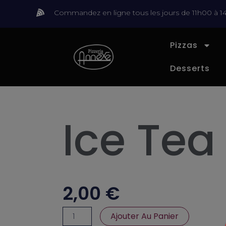
Aller
Commandez en ligne tous les jours de 11h00 à 1
au
contenu
Pizzas
Desserts
Ice Tea
2,00
€
quantité
Ajouter Au Panier
de