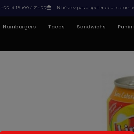
4h00 et 18h00 à 21h00
N'hésitez pas à apeller pour comman
Hamburgers
Tacos
Sandwichs
Panin