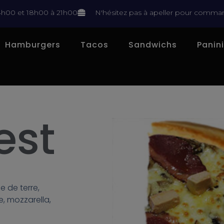
4h00 et 18h00 à 21h00
N'hésitez pas à apeller pour comman
Hamburgers
Tacos
Sandwichs
Panin
est
 de terre,
, mozzarella,