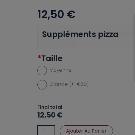
12,50
€
quantité
Suppléments pizza
de
Sud
Ouest
*
Taille
Moyenne
Grande (+1 €50)
Final total
12,50
€
Ajouter Au Panier